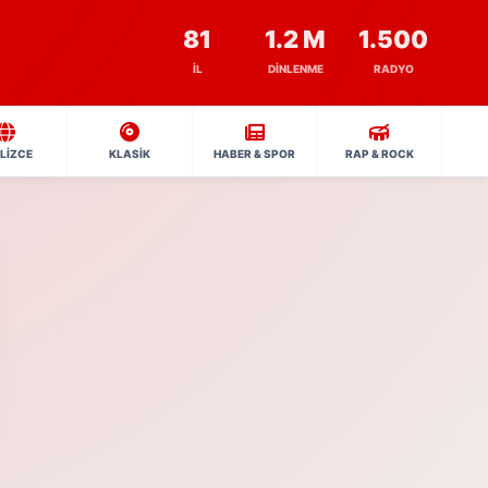
81
1.2 M
1.500
İL
DINLENME
RADYO
İLİZCE
KLASİK
HABER & SPOR
RAP & ROCK