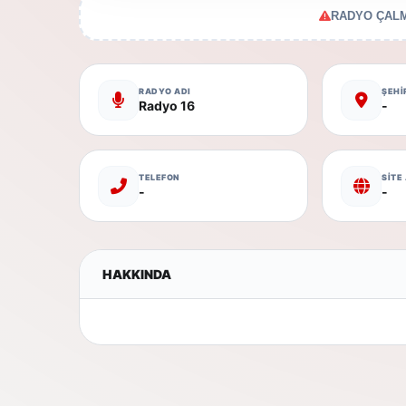
RADYO ÇALM
RADYO ADI
ŞEHİ
Radyo 16
-
TELEFON
SİTE
-
-
HAKKINDA