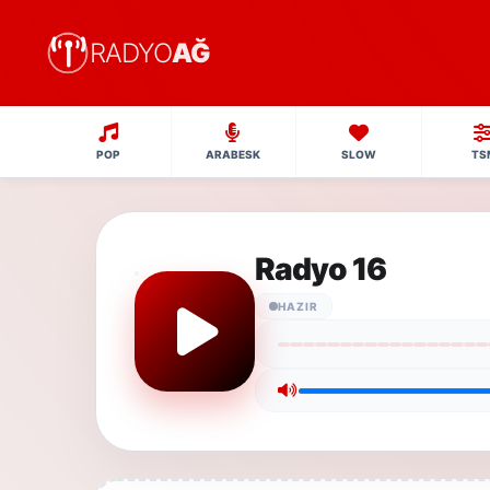
RADYO
AĞ
POP
ARABESK
SLOW
TS
Radyo 16
HAZIR