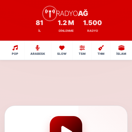
RADYO
AĞ
81
1.2 M
1.500
İL
DINLENME
RADYO
POP
ARABESK
SLOW
TSM
THM
İSLAM