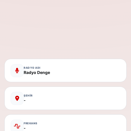
RADYO ADI
Radyo Denge
ŞEHİR
-
FREKANS
-