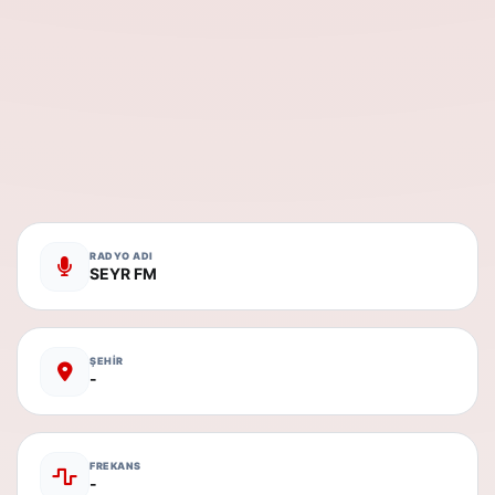
RADYO ADI
SEYR FM
ŞEHİR
-
FREKANS
-