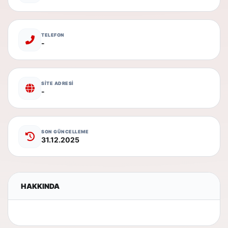
TELEFON
-
SİTE ADRESİ
-
SON GÜNCELLEME
31.12.2025
HAKKINDA