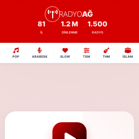
RADYO
AĞ
81
1.2 M
1.500
İL
DINLENME
RADYO
POP
ARABESK
SLOW
TSM
THM
İSLAM