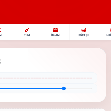
M
THM
İSLAM
KÜRTÇE
İNG
k