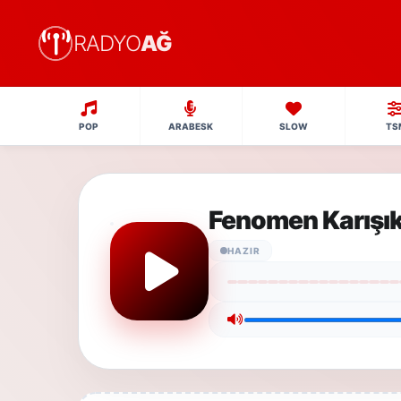
RADYO
AĞ
POP
ARABESK
SLOW
TS
Fenomen Karışı
HAZIR