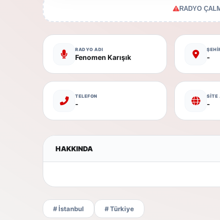
RADYO ÇALM
RADYO ADI
ŞEHİ
Fenomen Karışık
-
TELEFON
SİTE
-
-
HAKKINDA
# İstanbul
# Türkiye