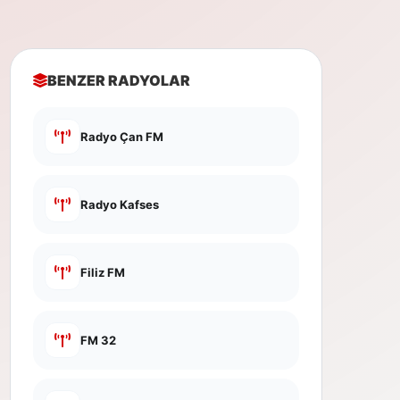
BENZER RADYOLAR
Radyo Çan FM
Radyo Kafses
Filiz FM
FM 32