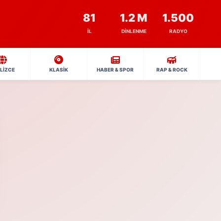
81
1.2 M
1.500
İL
DINLENME
RADYO
İLİZCE
KLASİK
HABER & SPOR
RAP & ROCK