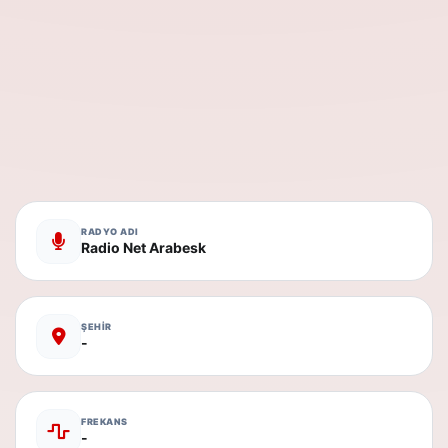
RADYO ADI
Radio Net Arabesk
ŞEHİR
-
FREKANS
-