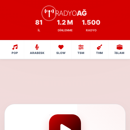
RADYO
AĞ
81
1.2 M
1.500
İL
DINLENME
RADYO
POP
ARABESK
SLOW
TSM
THM
İSLAM