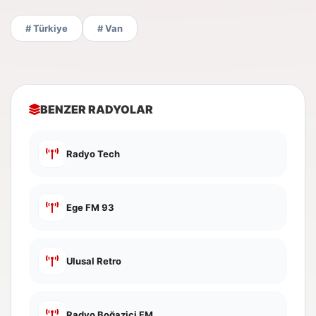
# Türkiye
# Van
BENZER RADYOLAR
Radyo Tech
Ege FM 93
Ulusal Retro
Radyo Boğaziçi FM