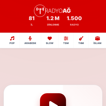
RADYO
AĞ
81
1.2 M
1.500
İL
DINLENME
RADYO
POP
ARABESK
SLOW
TSM
THM
İSLAM