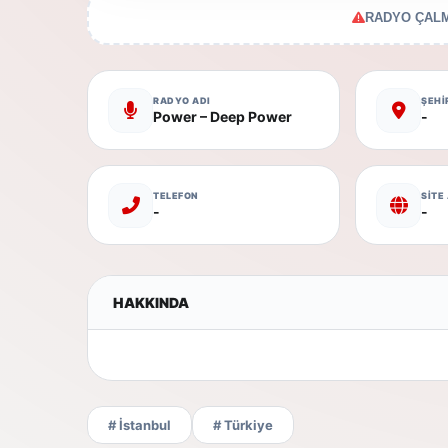
RADYO ÇALM
RADYO ADI
ŞEHİ
Power – Deep Power
-
TELEFON
SİTE
-
-
HAKKINDA
# İstanbul
# Türkiye