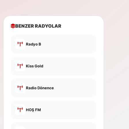
BENZER RADYOLAR
Radyo B
Kiss Gold
Radio Dönence
HOŞ FM