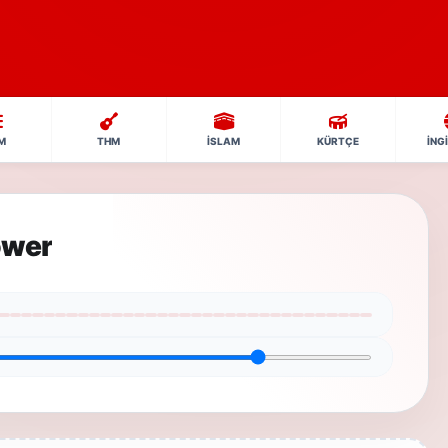
M
THM
İSLAM
KÜRTÇE
İNG
ower