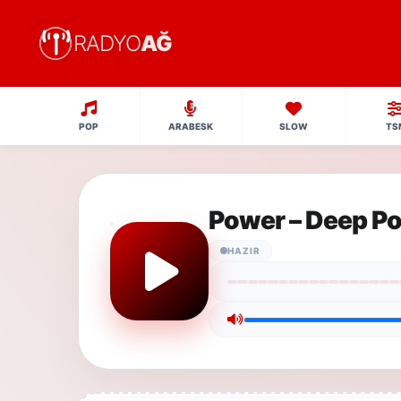
RADYO
AĞ
POP
ARABESK
SLOW
TS
Power – Deep P
HAZIR