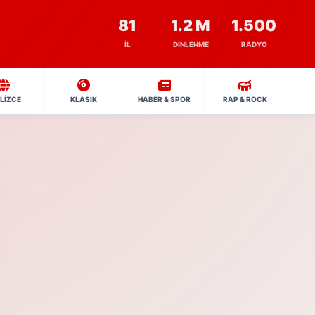
81
1.2 M
1.500
İL
DINLENME
RADYO
İLİZCE
KLASİK
HABER & SPOR
RAP & ROCK