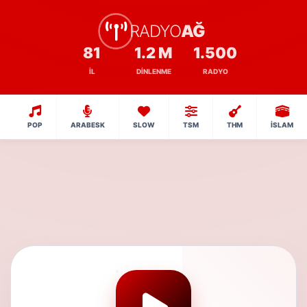
RADYO
AĞ
81
1.2 M
1.500
İL
DINLENME
RADYO
POP
ARABESK
SLOW
TSM
THM
İSLAM