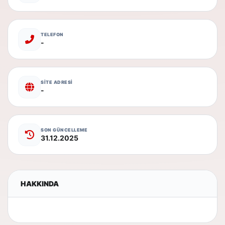
TELEFON
-
SİTE ADRESİ
-
SON GÜNCELLEME
31.12.2025
HAKKINDA