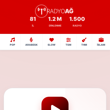
RADYO
AĞ
81
1.2 M
1.500
İL
DINLENME
RADYO
POP
ARABESK
SLOW
TSM
THM
İSLAM