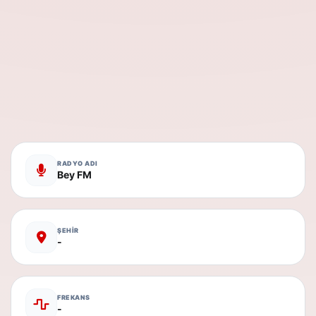
RADYO ADI
Bey FM
ŞEHİR
-
FREKANS
-