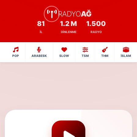
RADYO
AĞ
81
1.2 M
1.500
İL
DINLENME
RADYO
POP
ARABESK
SLOW
TSM
THM
İSLAM