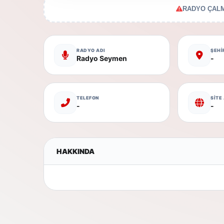
RADYO ÇALM
RADYO ADI
ŞEHİ
Radyo Seymen
-
TELEFON
SİTE
-
-
HAKKINDA