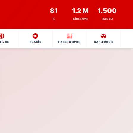
81
1.2 M
1.500
İL
DINLENME
RADYO
İLİZCE
KLASİK
HABER & SPOR
RAP & ROCK