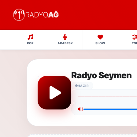
RADYO
AĞ
POP
ARABESK
SLOW
TS
Radyo Seymen
HAZIR