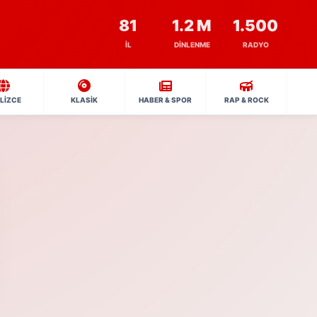
81
1.2 M
1.500
İL
DINLENME
RADYO
İLİZCE
KLASİK
HABER & SPOR
RAP & ROCK