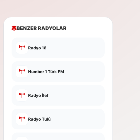
BENZER RADYOLAR
Radyo 16
Number 1 Türk FM
Radyo İlef
Radyo Tulû