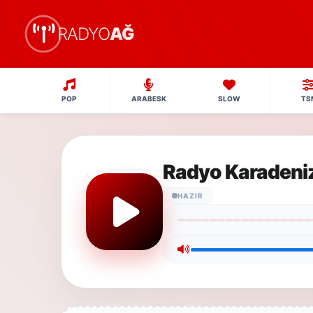
RADYO
AĞ
POP
ARABESK
SLOW
TS
Radyo Karadeni
HAZIR