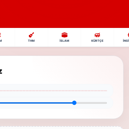
M
THM
İSLAM
KÜRTÇE
İNG
z