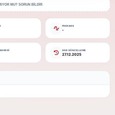
IYOR MU? SORUN BİLDİR
R
FREKANS
-
 ADRESİ
SON GÜNCELLEME
27.12.2025