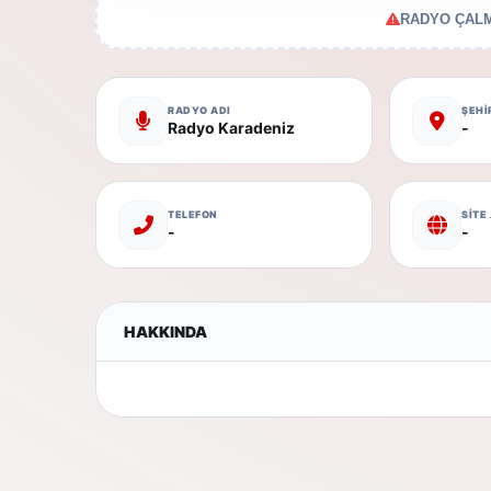
RADYO ÇALM
RADYO ADI
ŞEHİ
Radyo Karadeniz
-
TELEFON
SİTE
-
-
HAKKINDA