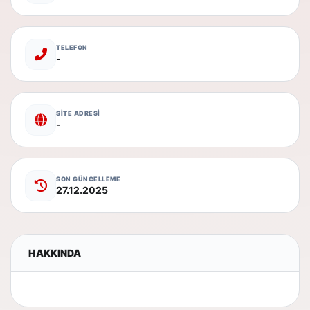
TELEFON
-
SİTE ADRESİ
-
SON GÜNCELLEME
27.12.2025
HAKKINDA