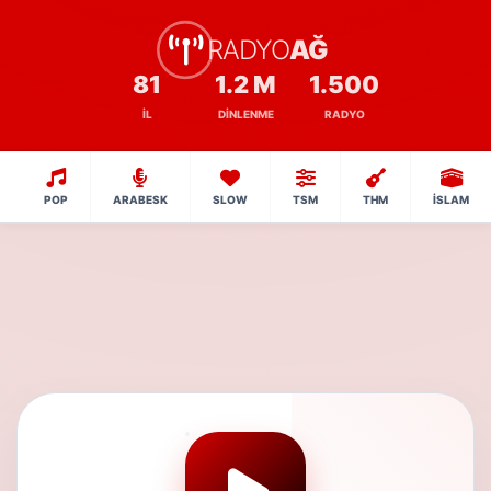
RADYO
AĞ
81
1.2 M
1.500
İL
DINLENME
RADYO
POP
ARABESK
SLOW
TSM
THM
İSLAM