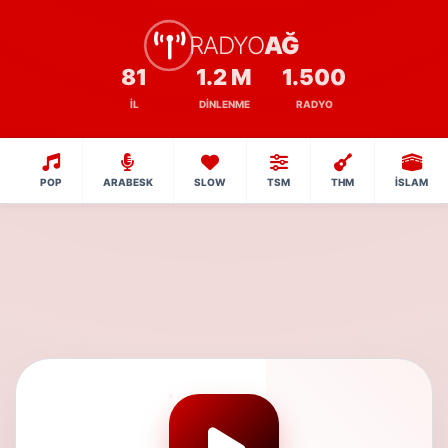
RADYO
AĞ
81
1.2 M
1.500
İL
DINLENME
RADYO
POP
ARABESK
SLOW
TSM
THM
İSLAM