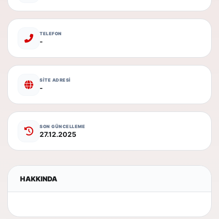
TELEFON
-
SİTE ADRESİ
-
SON GÜNCELLEME
27.12.2025
HAKKINDA