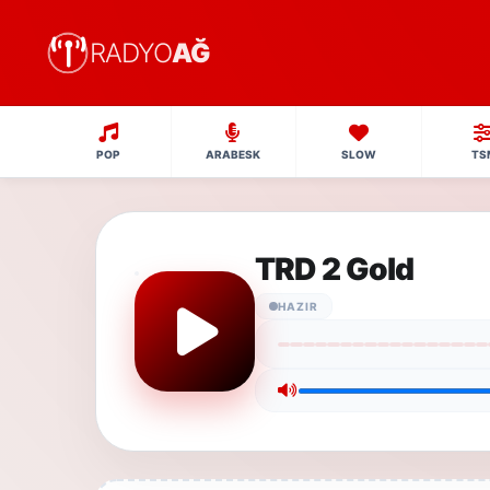
RADYO
AĞ
POP
ARABESK
SLOW
TS
TRD 2 Gold
HAZIR