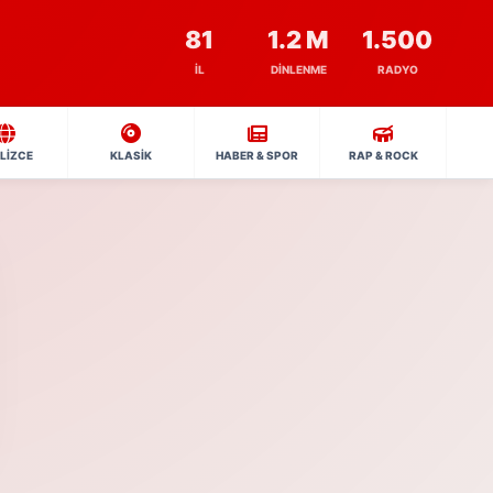
81
1.2 M
1.500
İL
DINLENME
RADYO
İLİZCE
KLASİK
HABER & SPOR
RAP & ROCK