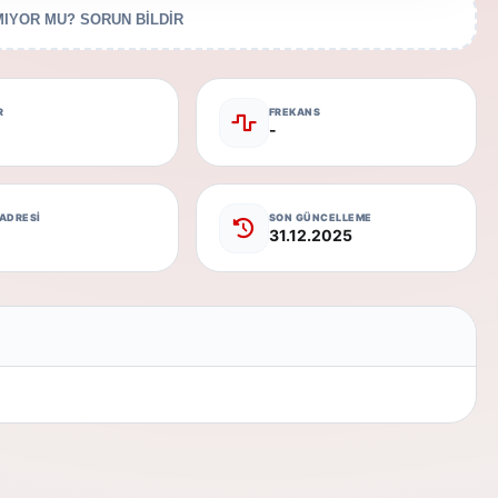
IYOR MU? SORUN BİLDİR
R
FREKANS
-
 ADRESİ
SON GÜNCELLEME
31.12.2025