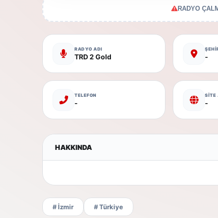
RADYO ÇALM
RADYO ADI
ŞEHİ
TRD 2 Gold
-
TELEFON
SİTE
-
-
HAKKINDA
# İzmir
# Türkiye