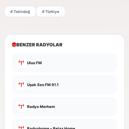
# Tekirdağ
# Türkiye
BENZER RADYOLAR
Ulus FM
Uşak Ses FM 91.1
Radyo Merhem
Radyohome – Relax Home