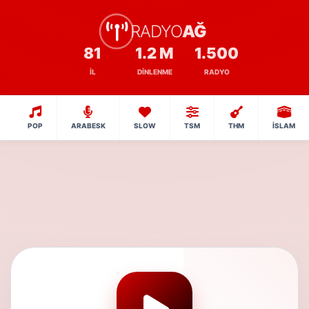
RADYO
AĞ
81
1.2 M
1.500
İL
DINLENME
RADYO
POP
ARABESK
SLOW
TSM
THM
İSLAM