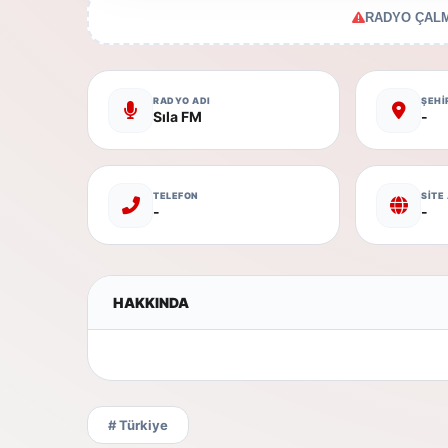
RADYO ÇALM
RADYO ADI
ŞEHİ
Sıla FM
-
TELEFON
SİTE
-
-
HAKKINDA
# Türkiye