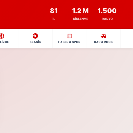
81
1.2 M
1.500
İL
DINLENME
RADYO
İLİZCE
KLASİK
HABER & SPOR
RAP & ROCK