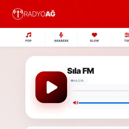
RADYO
AĞ
POP
ARABESK
SLOW
TS
Sıla FM
HAZIR