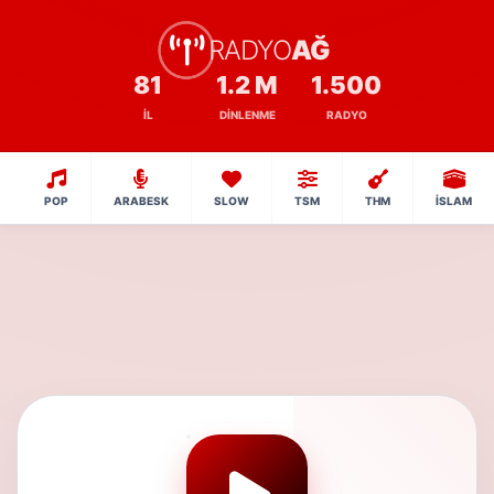
RADYO
AĞ
81
1.2 M
1.500
İL
DINLENME
RADYO
POP
ARABESK
SLOW
TSM
THM
İSLAM