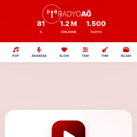
RADYO
AĞ
81
1.2 M
1.500
İL
DINLENME
RADYO
POP
ARABESK
SLOW
TSM
THM
İSLAM