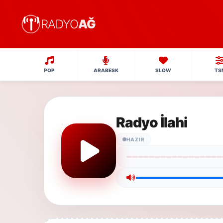
RADYO
AĞ
POP
ARABESK
SLOW
TS
Radyo İlahi
HAZIR