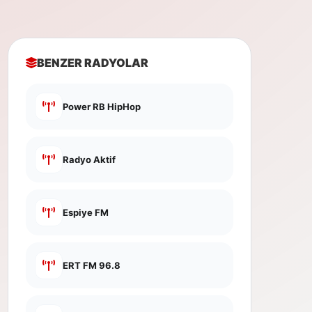
BENZER RADYOLAR
Power RB HipHop
Radyo Aktif
Espiye FM
ERT FM 96.8