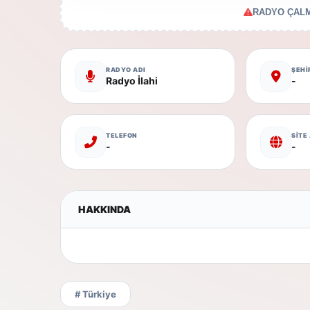
RADYO ÇALM
RADYO ADI
ŞEHİ
Radyo İlahi
-
TELEFON
SİTE
-
-
HAKKINDA
# Türkiye