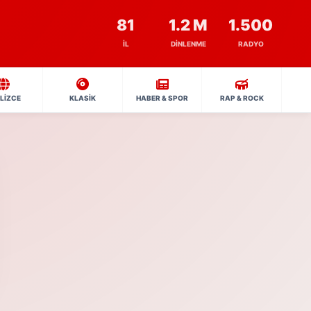
81
1.2 M
1.500
İL
DINLENME
RADYO
İLİZCE
KLASİK
HABER & SPOR
RAP & ROCK