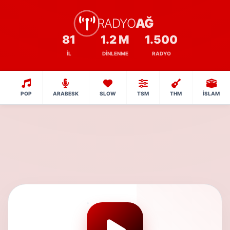
RADYO
AĞ
81
1.2 M
1.500
İL
DINLENME
RADYO
POP
ARABESK
SLOW
TSM
THM
İSLAM