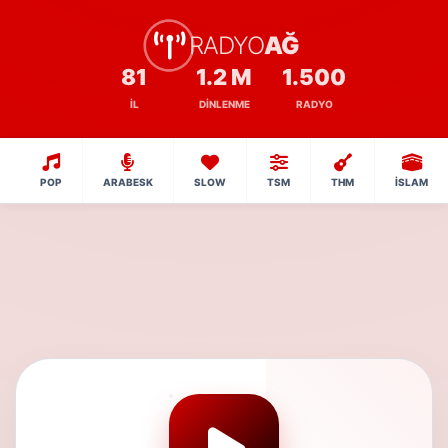
RADYO
AĞ
81
1.2 M
1.500
İL
DINLENME
RADYO
POP
ARABESK
SLOW
TSM
THM
İSLAM