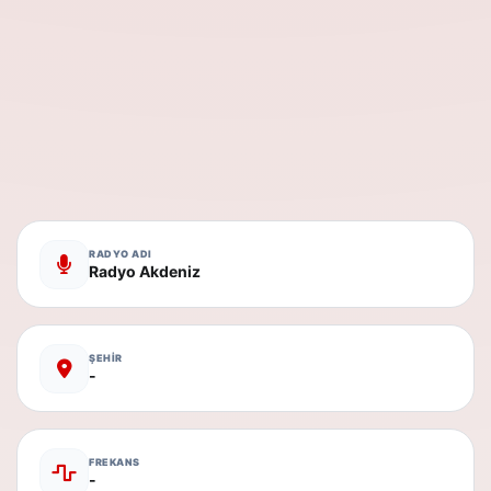
RADYO ADI
Radyo Akdeniz
ŞEHİR
-
FREKANS
-