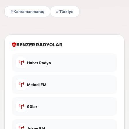
# Kahramanmaraş
# Türkiye
BENZER RADYOLAR
Haber Radyo
Melodi FM
90lar
Jokey FM