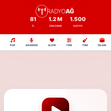
RADYO
AĞ
81
1.2 M
1.500
İL
DINLENME
RADYO
POP
ARABESK
SLOW
TSM
THM
İSLAM