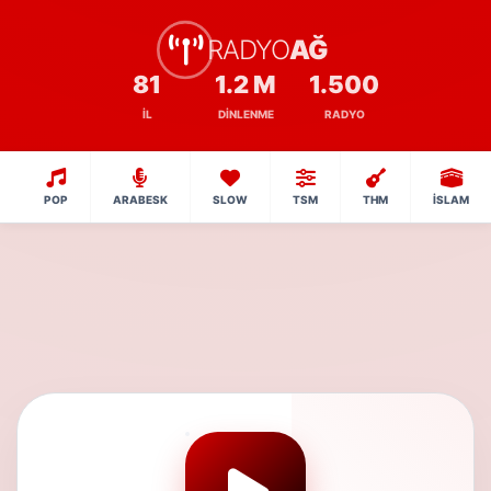
RADYO
AĞ
81
1.2 M
1.500
İL
DINLENME
RADYO
POP
ARABESK
SLOW
TSM
THM
İSLAM