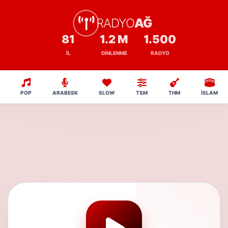
RADYO
AĞ
81
1.2 M
1.500
İL
DINLENME
RADYO
POP
ARABESK
SLOW
TSM
THM
İSLAM