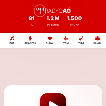
RADYO
AĞ
81
1.2 M
1.500
İL
DINLENME
RADYO
POP
ARABESK
SLOW
TSM
THM
İSLAM