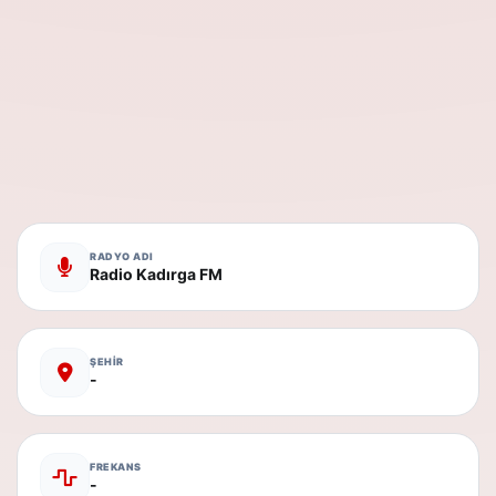
RADYO ADI
Radio Kadırga FM
ŞEHİR
-
FREKANS
-