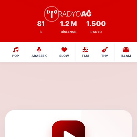
RADYO
AĞ
81
1.2 M
1.500
İL
DINLENME
RADYO
POP
ARABESK
SLOW
TSM
THM
İSLAM