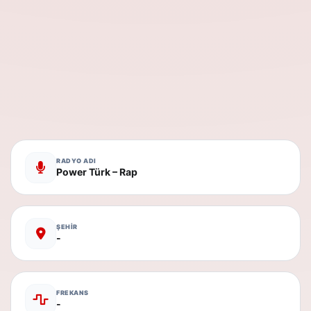
RADYO ADI
Power Türk – Rap
ŞEHİR
-
FREKANS
-