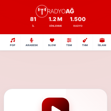
RADYO
AĞ
81
1.2 M
1.500
İL
DINLENME
RADYO
POP
ARABESK
SLOW
TSM
THM
İSLAM