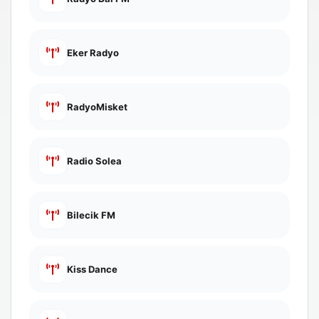
Eker Radyo
RadyoMisket
Radio Solea
Bilecik FM
Kiss Dance