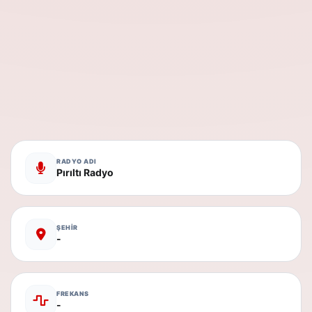
RADYO ADI
Pırıltı Radyo
ŞEHİR
-
FREKANS
-