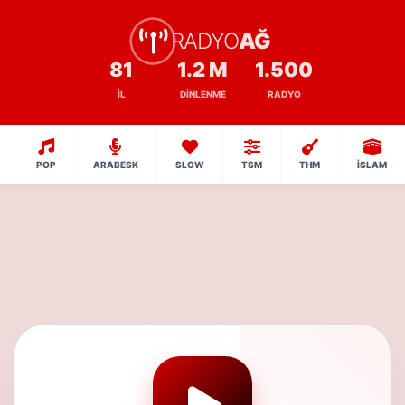
RADYO
AĞ
81
1.2 M
1.500
İL
DINLENME
RADYO
POP
ARABESK
SLOW
TSM
THM
İSLAM