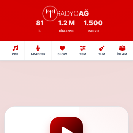
RADYO
AĞ
81
1.2 M
1.500
İL
DINLENME
RADYO
POP
ARABESK
SLOW
TSM
THM
İSLAM