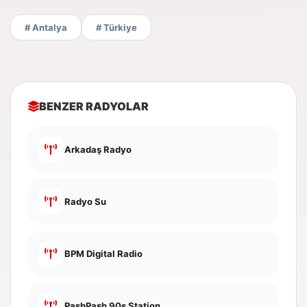
# Antalya
# Türkiye
BENZER RADYOLAR
Arkadaş Radyo
Radyo Su
BPM Digital Radio
PashPash 90s Station