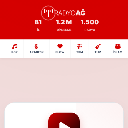
RADYO
AĞ
81
1.2 M
1.500
İL
DINLENME
RADYO
POP
ARABESK
SLOW
TSM
THM
İSLAM