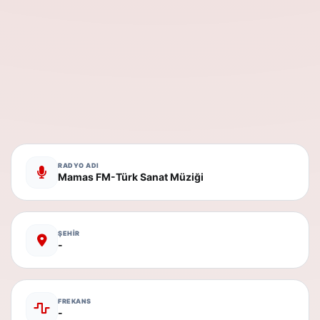
RADYO ADI
Mamas FM-Türk Sanat Müziği
ŞEHİR
-
FREKANS
-