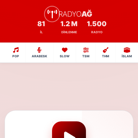
RADYO
AĞ
81
1.2 M
1.500
İL
DINLENME
RADYO
POP
ARABESK
SLOW
TSM
THM
İSLAM