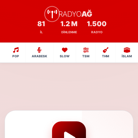
RADYO
AĞ
81
1.2 M
1.500
İL
DINLENME
RADYO
POP
ARABESK
SLOW
TSM
THM
İSLAM