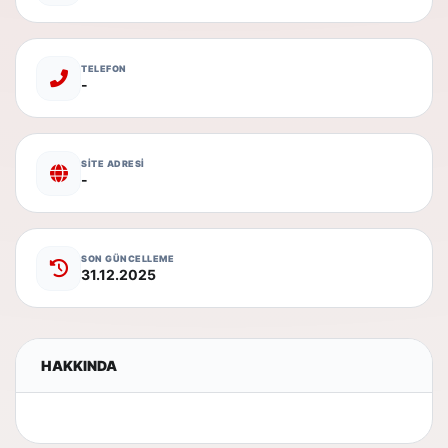
TELEFON
-
SİTE ADRESİ
-
SON GÜNCELLEME
31.12.2025
HAKKINDA