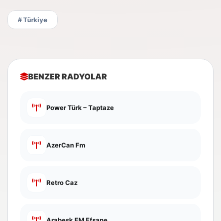
# Türkiye
BENZER RADYOLAR
Power Türk – Taptaze
AzerCan Fm
Retro Caz
Arabesk FM Efsane