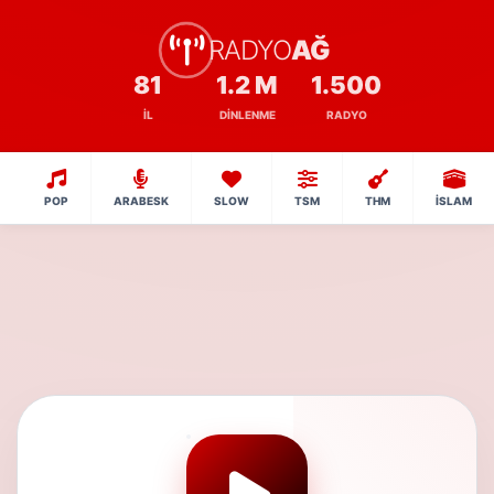
RADYO
AĞ
81
1.2 M
1.500
İL
DINLENME
RADYO
POP
ARABESK
SLOW
TSM
THM
İSLAM