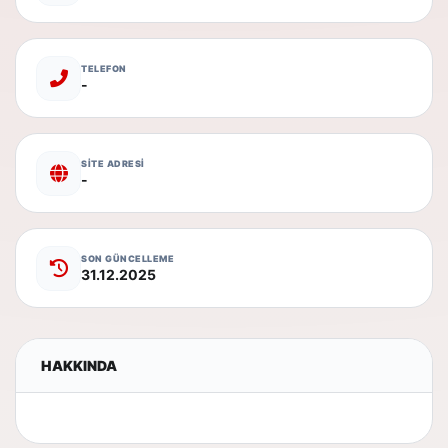
TELEFON
-
SİTE ADRESİ
-
SON GÜNCELLEME
31.12.2025
HAKKINDA