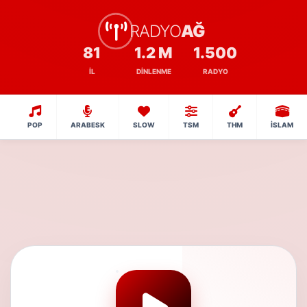
RADYO
AĞ
81
1.2 M
1.500
İL
DINLENME
RADYO
POP
ARABESK
SLOW
TSM
THM
İSLAM