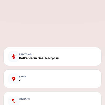
RADYO ADI
Balkanların Sesi Radyosu
ŞEHİR
-
FREKANS
-